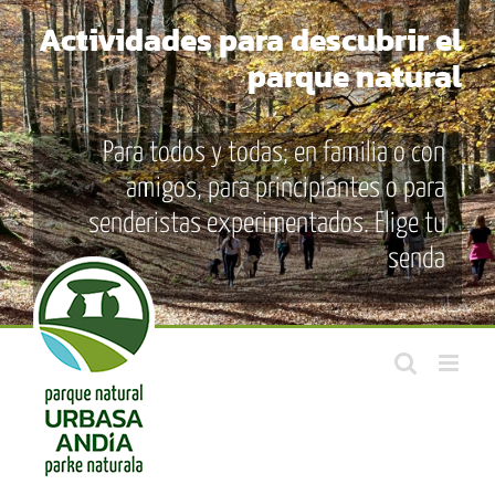
Saltar
Actividades para descubrir el
al
contenido
parque natural
Para todos y todas; en familia o con
amigos, para principiantes o para
senderistas experimentados. Elige tu
senda