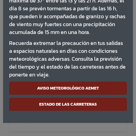
máxima de 37º entre las 13 y las 21 h. Además, el
día 8 se prevén tormentas a partir de las 16 h,
que pueden ir acompañadas de granizo y rachas
de viento muy fuertes con una precipitación
Lizarraga, una puerta de
acumulada de 15 mm en una hora.
entrada renovada para
Recuerda extremar la precaución en tus salidas
descubrir Urbasa y Andía
a espacios naturales en días con condiciones
27/05/2026
|
Categorías:
Usos del Parque
meteorológicas adversas. Consulta la previsión
del tiempo y el estado de las carreteras antes de
ponerte en viaje.
Quienes llegáis al Parque Natural de Urbasa
y Andía desde el Alto de Lizarraga ya podéis
AVISO METEOROLÓGICO AEMET
disfrutar de un espacio renovado y más
ordenado para aparcar vuestros vehículos.
ESTADO DE LAS CARRETERAS
Tras varios [...]
Leer Más