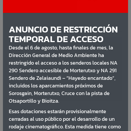
produce [...]
Leer Más
ANUNCIO DE RESTRICCIÓN
TEMPORAL DE ACCESO
Desde el 6 de agosto, hasta finales de mes, la
Dirección General de Medio Ambiente ha
restringido el acceso a los senderos locales NA
290 Sendero accesible de Morterutxo y NA 291
Sendero de Zelaiaundi – “Hayedo encantado”,
incluidos los aparcamientos próximos de
Sorosgain, Morterutxo, Cruce con la pista de
Otsaportillo y Bioitza.
Esas dotaciones estarán provisionalmente
La falta de lluvia ya se deja
cerradas al uso público por el desarrollo de un
sentir en Urbasa y Andía
rodaje cinematográfico. Esta medida tiene como