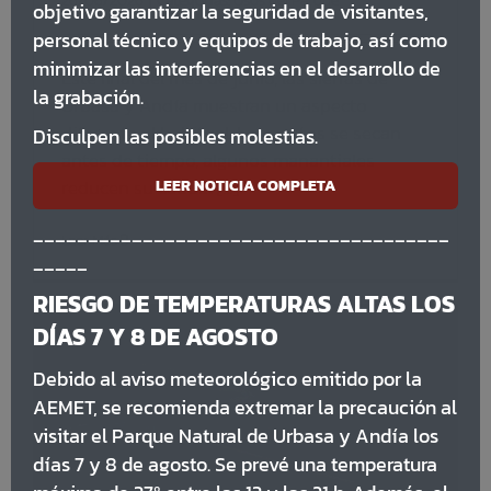
26/06/2026
|
Categorías:
Usos del Parque
objetivo garantizar la seguridad de visitantes,
personal técnico y equipos de trabajo, así como
minimizar las interferencias en el desarrollo de
Este final del mes de junio, las sierras de
la grabación.
Urbasa y Andía muestran un aspecto
diferente al habitual. Los pastos se secan
Disculpen las posibles molestias.
antes de tiempo, algunos manantiales
reducen su caudal [...]
LEER NOTICIA COMPLETA
______________________________________
Leer Más
_____
RIESGO DE TEMPERATURAS ALTAS LOS
DÍAS 7 Y 8 DE AGOSTO
Debido al aviso meteorológico emitido por la
AEMET, se recomienda extremar la precaución al
visitar el Parque Natural de Urbasa y Andía los
días 7 y 8 de agosto. Se prevé una temperatura